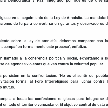
cia Democrática y Paz, integrado por líderes de diversa
ligioso en el seguimiento de la Ley de Amnistía. La mandatar
izaciones de fe para convertirse en garantes y observadores 
iento sobre la ley de amnistía; debemos comparar con la
e acompañen formalmente este proceso", enfatizó.
un llamado a la coherencia política y social, exhortando a l
rse de agendas violentas que van contra la voluntad popular.
persisten en la confrontación. "No es el sentir del pueblo
tación formal al Foro Interreligioso para luchar contra 
to mutuo.
mplia a todas las confesiones religiosas para integrarse 
 en todo el territorio venezolano. El objetivo central de esta 