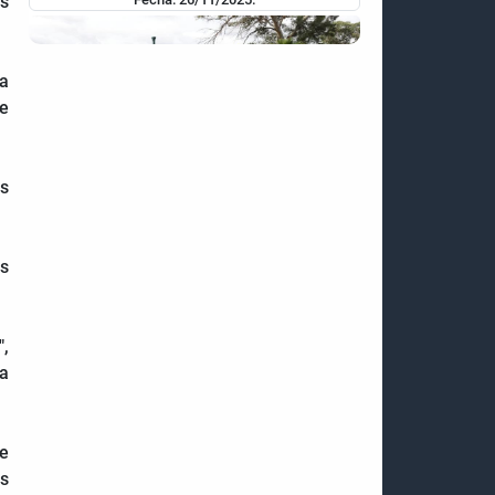
s
ia
de
s
CAMPAÑA DE DIFAMACIÓN DE EE. UU. TIENE
COMO PROPÓSITO APROPIARSE DE LOS
RECURSOS DE VENEZUELA
os
Fecha: 24/11/2025.
",
la
de
es