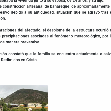
bitaba la vivienda junto a su esposa, de 24 años, y su hijo.
 de construcción artesanal de bahareque, de aproximadamente
esivo debido a su antigüedad, situación que se agravó tras 
ión.
raciones del afectado, el desplome de la estructura ocurrió 
 precipitaciones asociadas al fenómeno meteorológico, por 
 de manera preventiva.
ción constató que la familia se encuentra actualmente a sal
a Redimidos en Cristo.