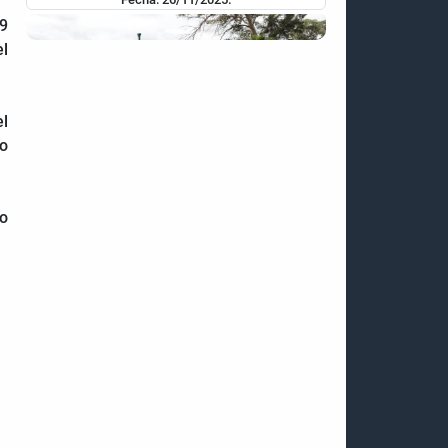
 9
el
el
lo
CAMPAÑA DE DIFAMACIÓN DE EE. UU. TIENE
COMO PROPÓSITO APROPIARSE DE LOS
vo
RECURSOS DE VENEZUELA
Fecha: 24/11/2025.