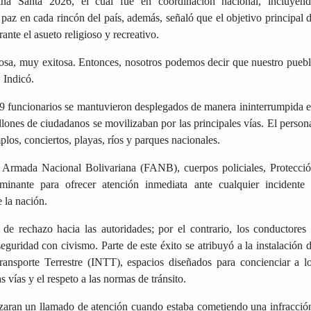
na Santa 2026, el cual fue en coordinación nacional, incluyen
 paz en cada rincón del país, además, señaló que el objetivo principal 
ante el asueto religioso y recreativo.
osa, muy exitosa. Entonces, nosotros podemos decir que nuestro pueb
. Indicó.
39 funcionarios se mantuvieron desplegados de manera ininterrumpida 
llones de ciudadanos se movilizaban por las principales vías. El person
plos, conciertos, playas, ríos y parques nacionales.
a Armada Nacional Bolivariana (FANB), cuerpos policiales, Protecci
minante para ofrecer atención inmediata ante cualquier incidente
 la nación.
de rechazo hacia las autoridades; por el contrario, los conductores
eguridad con civismo. Parte de este éxito se atribuyó a la instalación 
Transporte Terrestre (INTT), espacios diseñados para concienciar a l
vías y el respeto a las normas de tránsito.
zaran un llamado de atención cuando estaba cometiendo una infracció