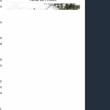
do
de
lo
en
al
CAMPAÑA DE DIFAMACIÓN DE EE. UU. TIENE
COMO PROPÓSITO APROPIARSE DE LOS
RECURSOS DE VENEZUELA
ón
 o
Fecha: 24/11/2025.
 y
de
os
n.