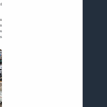
el
CABELLO RONDÓN REPUDIA ACUSACIONES
INFUNDADAS DE CHILE CONTRA EL GOBIERNO
BOLIVARIANO
su
En
os
us