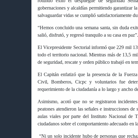
rotundo éxito el despliegue de seguridad Sema
gobernaciones y alcaldías permitiendo garantizar la
salvaguardar vidas se cumplió satisfactoriamente dur
“Hemos concluido una semana santa, sin duda exit
salió, disfrutó, y regresó tranquilo a su casa en paz”
El Vicepresidente Sectorial informó que 229 mil 1
todo el territorio nacional. Mientras más de 13,5 mi
de seguridad, rescate y orden público trabajó en tem
El Capitán enfatizó que la presencia de la Fuerz
Civil, Bomberos, Cicpc y voluntarios fue deter
requerimiento de la ciudadanía a lo largo y ancho de
Asimismo, acotó que no se registraron incidentes 
peatones atendieron las señales e instrucciones de s
aulas viales por parte del Instituto Nacional de 
ciudadanos sobre el comportamiento adecuado en las 
“Ni un solo incidente hubo de personas que recha